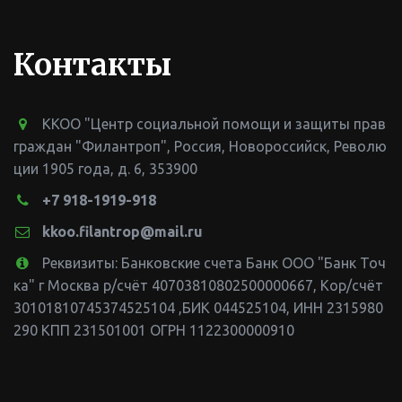
Контакты
ККОО "Центр социальной помощи и защиты прав
граждан "Филантроп"
,
Россия
,
Новороссийск
,
Револю
ции 1905 года, д. 6
,
353900
+7 918-1919-918
kkoo.filantrop@mail.ru
Реквизиты: Банковские счета Банк ООО "Банк Точ
ка" г Москва р/счёт 40703810802500000667, Кор/счёт
30101810745374525104 ,БИК 044525104
,
ИНН 2315980
290 КПП 231501001 ОГРН 1122300000910