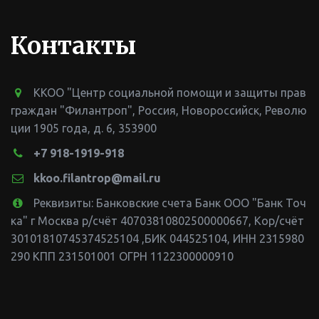
Контакты
ККОО "Центр социальной помощи и защиты прав
граждан "Филантроп"
,
Россия
,
Новороссийск
,
Револю
ции 1905 года, д. 6
,
353900
+7 918-1919-918
kkoo.filantrop@mail.ru
Реквизиты: Банковские счета Банк ООО "Банк Точ
ка" г Москва р/счёт 40703810802500000667, Кор/счёт
30101810745374525104 ,БИК 044525104
,
ИНН 2315980
290 КПП 231501001 ОГРН 1122300000910