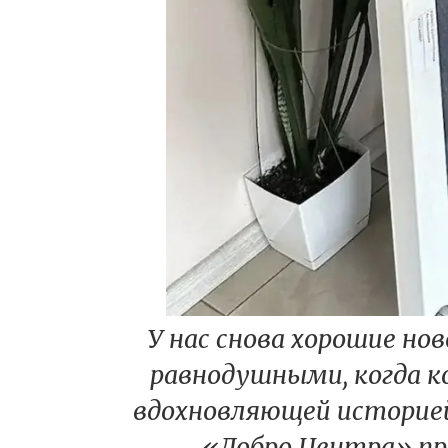
У нас снова хорошие н
равнодушными, когда 
вдохновляющей историе
«Добро.Центра» пр