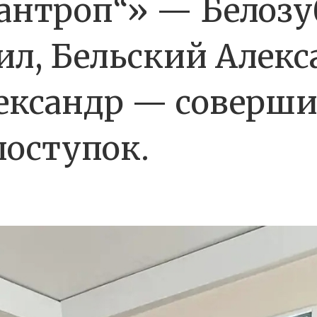
антроп“» — Белозу
л, Бельский Алекс
ксандр — соверши
поступок.