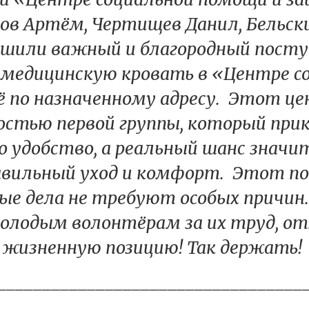
ов Артём, Чертищев Данил, Бельск
ршили важный и благородный посту
 медицинскую кровать в «Центре с
 по назначенному адресу. Этот це
остью первой группы, который прик
 удобство, а реальный шанс знач
равильный уход и комфорт. Этот п
рые дела не требуют особых причи
олодым волонтёрам за их труд, о
жизненную позицию! Так держать!
__________________________________