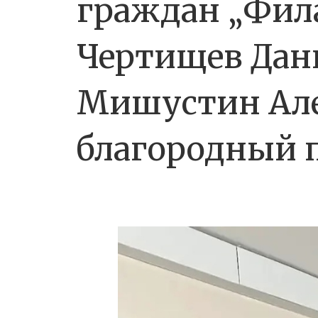
граждан „Фил
Чертищев Дани
Мишустин Але
благородный 