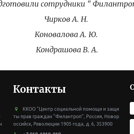
дготовили сотрудники " Филантроп
Чирков А. Н.
Коновалова А. Ю.
Кондрашова В. А.
Контакты
ККОО "Центр социальной помощи и защи
 
ты прав граждан "Филантроп"
,
Россия
,
Новор
 
оссийск
,
Революции 1905 года, д. 6
,
353900