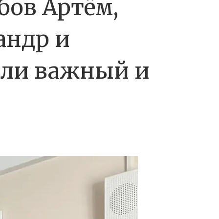
бов Артём,
андр и
ли важный и