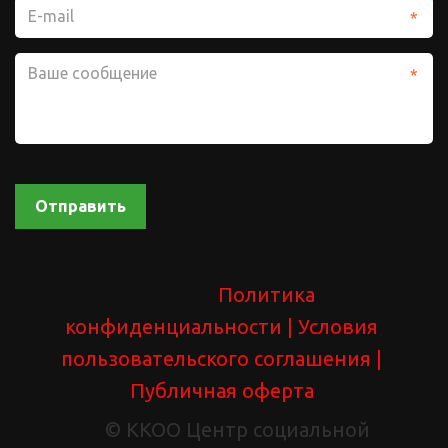
*
*
Отправить
Политика 
конфиденциальности 
| У
словия 
пользовательского соглашения
 | 
Публичная оферта
               © ККОО Центр социальной 