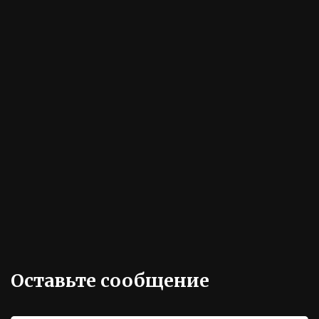
ККОО "Центр социальной помощи и защиты прав
граждан "Филантроп"
,
Россия
,
Новороссийск
,
Револю
ции 1905 года, д. 6
,
353900
+7 918-1919-918
kkoo.filantrop@mail.ru
Реквизиты: Банковские счета Банк ООО "Банк Точ
ка" г Москва р/счёт 40703810802500000667, Кор/счёт
30101810745374525104 ,БИК 044525104
,
ИНН 2315980
290 КПП 231501001 ОГРН 1122300000910
Оставьте сообщение