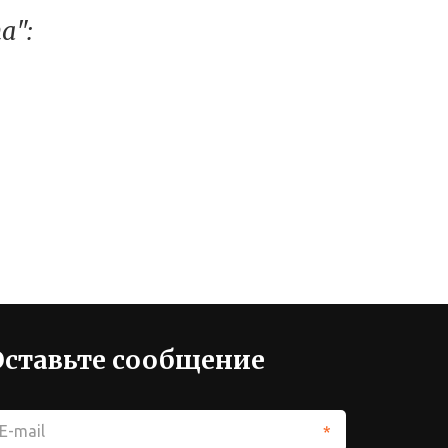
а":
Оставьте сообщение
*