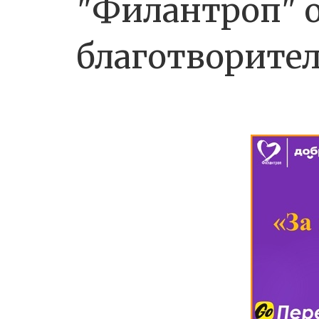
"Филантроп" о
благотворите