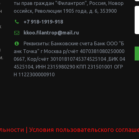
 
ты прав граждан "Филантроп"
,
Россия
,
Новор
 
оссийск
,
Революции 1905 года, д. 6
,
353900
+7 918-1919-918
 
kkoo.filantrop@mail.ru
Реквизиты: Банковские счета Банк ООО "Б
 
анк Точка" г Москва р/счёт 4070381080250000
и.
0667, Кор/счёт 30101810745374525104 ,БИК 04
4525104
,
ИНН 2315980290 КПП 231501001 ОГР
Н 1122300000910
льности 
| У
словия пользовательского соглаш