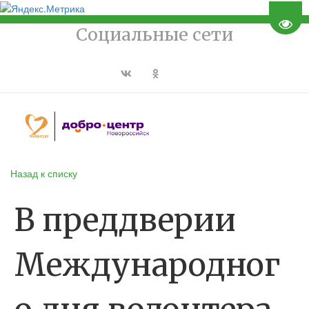
Пере
Социальные сети
Назад к списку
В преддверии
Международног