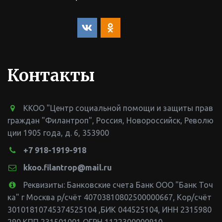
Контакты
ККОО "Центр социальной помощи и защиты прав
граждан "Филантроп"
,
Россия
,
Новороссийск
,
Револю
ции 1905 года, д. 6
,
353900
+7 918-1919-918
kkoo.filantrop@mail.ru
Реквизиты: Банковские счета Банк ООО "Банк Точ
ка" г Москва р/счёт 40703810802500000667, Кор/счёт
30101810745374525104 ,БИК 044525104
,
ИНН 2315980
290 КПП 231501001 ОГРН 1122300000910