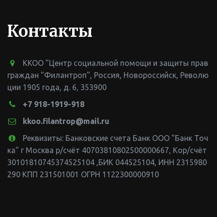
Контакты
ККОО "Центр социальной помощи и защиты прав
граждан "Филантроп"
,
Россия
,
Новороссийск
,
Револю
ции 1905 года, д. 6
,
353900
+7 918-1919-918
kkoo.filantrop@mail.ru
Реквизиты: Банковские счета Банк ООО "Банк Точ
ка" г Москва р/счёт 40703810802500000667, Кор/счёт
30101810745374525104 ,БИК 044525104
,
ИНН 2315980
290 КПП 231501001 ОГРН 1122300000910