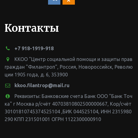
Контакты
+7 918-1919-918
ККОО "Центр социальной помощи и защиты прав
граждан "Филантроп"
,
Россия
,
Новороссийск
,
Револю
ции 1905 года, д. 6
,
353900
kkoo.filantrop@mail.ru
Реквизиты: Банковские счета Банк ООО "Банк Точ
ка" г Москва р/счёт 40703810802500000667, Кор/счёт
30101810745374525104 ,БИК 044525104
,
ИНН 2315980
290 КПП 231501001 ОГРН 1122300000910