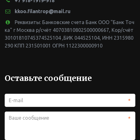
+7 918-1919-918
kkoo.filantrop@mail.ru
Реквизиты: Банковские счета Банк ООО "Банк Точ
ка" г Москва р/счёт 40703810802500000667, Кор/счёт
30101810745374525104 ,БИК 044525104
,
ИНН 2315980
290 КПП 231501001 ОГРН 1122300000910
Оставьте сообщение
*
*