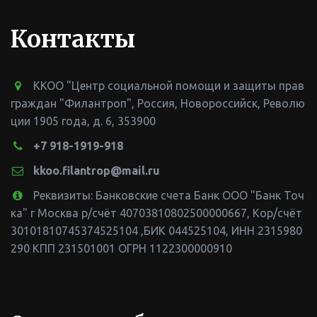
Контакты
ККОО "Центр социальной помощи и защиты прав
граждан "Филантроп"
,
Россия
,
Новороссийск
,
Револю
ции 1905 года, д. 6
,
353900
+7 918-1919-918
kkoo.filantrop@mail.ru
Реквизиты: Банковские счета Банк ООО "Банк Точ
ка" г Москва р/счёт 40703810802500000667, Кор/счёт
30101810745374525104 ,БИК 044525104
,
ИНН 2315980
290 КПП 231501001 ОГРН 1122300000910