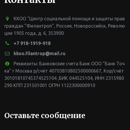
ККОО "Центр социальной помощи и защиты прав
граждан "Филантроп"
,
Россия
,
Новороссийск
,
Револю
ции 1905 года, д. 6
,
353900
+7 918-1919-918
kkoo.filantrop@mail.ru
Реквизиты: Банковские счета Банк ООО "Банк Точ
ка" г Москва р/счёт 40703810802500000667, Кор/счёт
30101810745374525104 ,БИК 044525104
,
ИНН 2315980
290 КПП 231501001 ОГРН 1122300000910
Оставьте сообщение