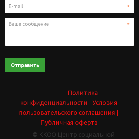
*
*
Отправить
Политика 
конфиденциальности 
| У
словия 
пользовательского соглашения
 | 
Публичная оферта
               © ККОО Центр социальной 